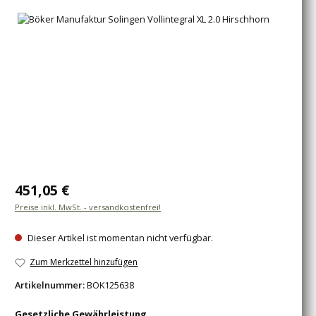
Bildergalerie überspringen
Regulärer Preis:
451,05 €
Preise inkl. MwSt. - versandkostenfrei!
Dieser Artikel ist momentan nicht verfügbar.
Zum Merkzettel hinzufügen
Artikelnummer:
BOK125638
Gesetzliche Gewährleistung