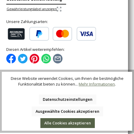
Gewährleistungslabel anzeigen
Unsere Zahlungsarten:
Rechnung (für gewerbliche Kunden)
PayPal
Kredit- oder Debitkarte
Diesen Artikel weiterempfehlen:
Diese Website verwendet Cookies, um Ihnen die bestmögliche
Funktionalität bieten zu können...
Mehr Informationen
.
Beschreibung
Das Böker Vollintegral XL ist der große Bruder des seit
Datenschutzeinstellungen
vielen Jahren bewährten Vollintegral und kommt dem oft
an uns herang…
Mehr
Ausgewählte Cookies akzeptieren
Bewertungen
Alle Cookies akzeptieren