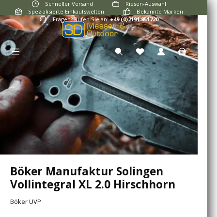
Schneller Versand
Riesen-Auswahl
Zum Hauptinhalt springen
Spezialisierte Einkaufswelten
Bekannte Marken
Fragen? Rufen Sie an:
+49 (0)2191 951720
Du hast 0 Produkte auf
Böker Manufaktur Solingen
Vollintegral XL 2.0 Hirschhorn
Böker UVP