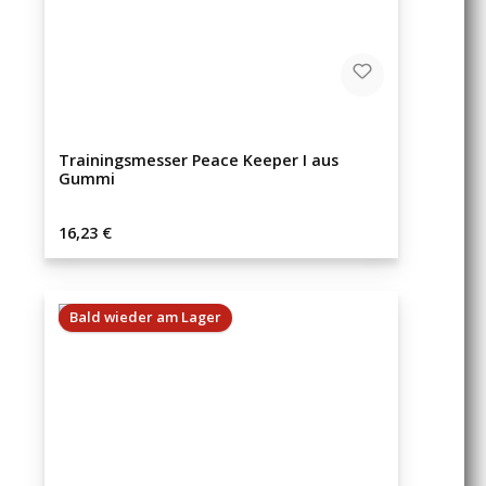
Trainingsmesser Peace Keeper I aus
Gummi
Regulärer Preis:
16,23 €
Bald wieder am Lager