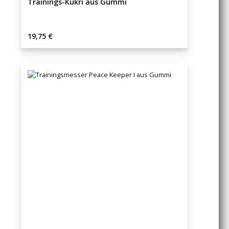
Trainings-Kukri aus Gummi
Regulärer Preis:
19,75 €