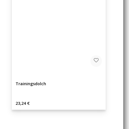
Trainingsdolch
Regulärer Preis:
23,24 €