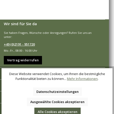
Wir sind für Sie da
Sie haben Fragen, Wünsche oder Anregungen? Rufen Sie uns an
unter:
+49 (0)2191 - 951720
Mo.-Fr., 08:00 - 16:00 Uhr
Vertrag widerrufen
Shop-Service
Diese Website verwendet Cookies, um Ihnen die bestmögliche
Funktionalität bieten zu können...
Mehr Informationen
.
Informationen
Datenschutzeinstellungen
Zahlungsarten
Ausgewählte Cookies akzeptieren
Versandarten
Alle Cookies akzeptieren