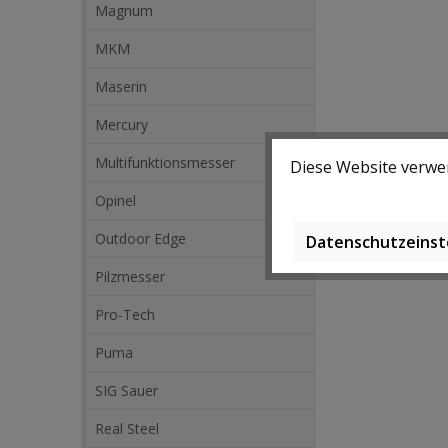
Magnum
MKM
Maserin
Mercury
Multifunktionsmesser
Diese Website verwen
Opinel
Outdoor Edge
Datenschutzeinst
Pilzmesser
Pro-Tech
Puma
SIG Sauer
Real Steel