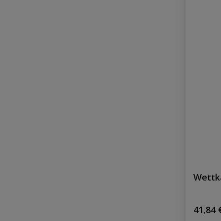
Wettk
Regulä
41,84 