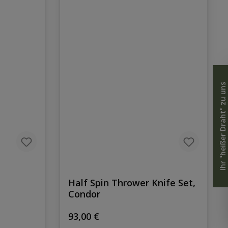
Ihr "heißer Draht" zu uns
Half Spin Thrower Knife Set,
Condor
Regulärer Preis:
93,00 €