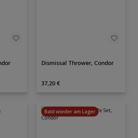
ndor
Dismissal Thrower, Condor
Regulärer Preis:
37,20 €
Bald wieder am Lager