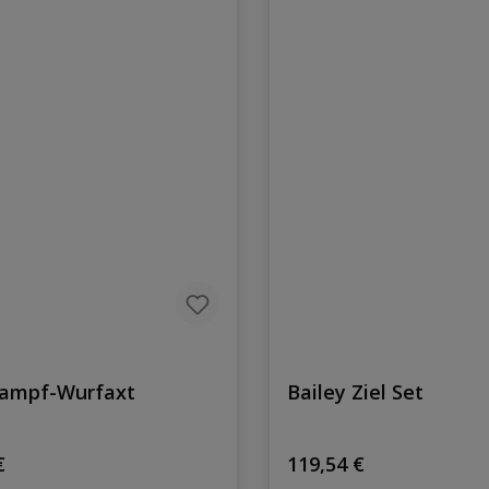
ampf-Wurfaxt
Bailey Ziel Set
rer Preis:
Regulärer Preis:
€
119,54 €