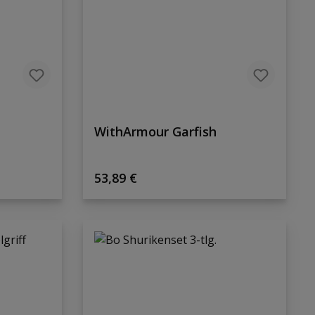
WithArmour Garfish
Regulärer Preis:
53,89 €