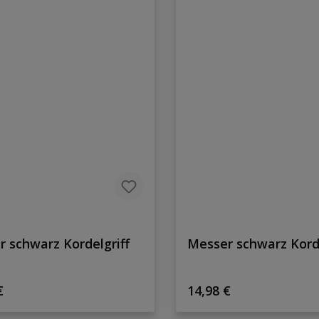
 schwarz Kordelgriff
Messer schwarz Korde
rer Preis:
Regulärer Preis:
€
14,98 €