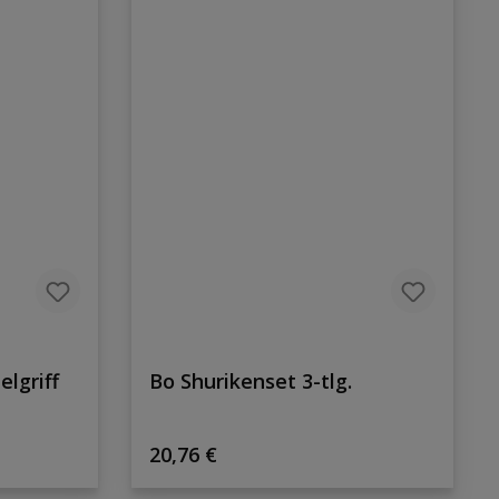
lgriff
Bo Shurikenset 3-tlg.
Regulärer Preis:
20,76 €