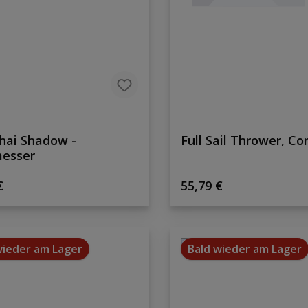
hai Shadow -
Full Sail Thrower, Co
esser
rer Preis:
Regulärer Preis:
€
55,79 €
wieder am Lager
Bald wieder am Lager