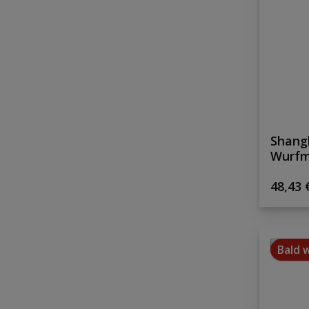
Shang
Wurfm
Regulä
48,43 
Bald 