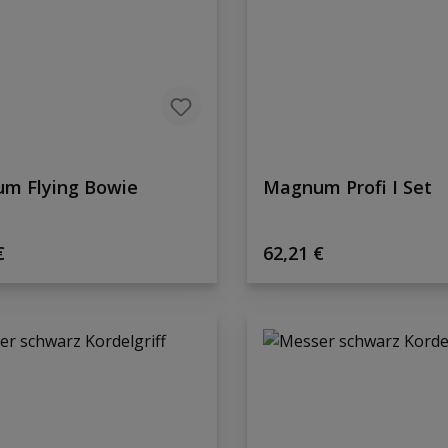
m Flying Bowie
Magnum Profi I Set
rer Preis:
Regulärer Preis:
€
62,21 €