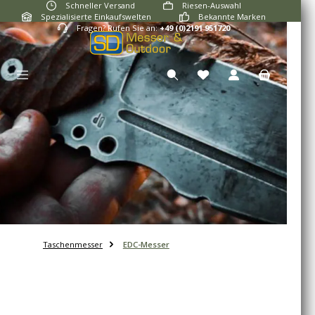
Schneller Versand
Riesen-Auswahl
Zum Hauptinhalt springen
Spezialisierte Einkaufswelten
Bekannte Marken
Fragen? Rufen Sie an:
+49 (0)2191 951720
Du hast 0 Produkte auf
Taschenmesser
EDC-Messer