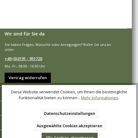
Wir sind für Sie da
Sie haben Fragen, Wünsche oder Anregungen? Rufen Sie uns an
unter:
+49 (0)2191 - 951720
Mo.-Fr., 08:00 - 16:00 Uhr
Vertrag widerrufen
Diese Website verwendet Cookies, um Ihnen die bestmögliche
Shop-Service
Funktionalität bieten zu können...
Mehr Informationen
.
Informationen
Datenschutzeinstellungen
Zahlungsarten
Ausgewählte Cookies akzeptieren
Versandarten
Alle Cookies akzeptieren