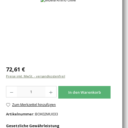
Regulärer Preis:
72,61 €
Preise inkl. MwSt. - versandkostenfrei!
Produkt Anzahl: Gib den gewünschten Wert ein oder benutze die Schaltfläche
In den Warenkorb
Zum Merkzettel hinzufügen
Artikelnummer:
BOK02MU033
Gesetzliche Gewährleistung