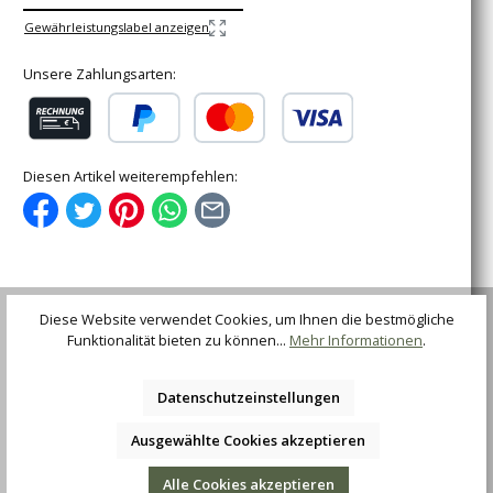
Gewährleistungslabel anzeigen
Unsere Zahlungsarten:
Rechnung (für gewerbliche Kunden)
PayPal
Kredit- oder Debitkarte
Diesen Artikel weiterempfehlen:
Beschreibung
Diese Website verwendet Cookies, um Ihnen die bestmögliche
Funktionalität bieten zu können...
Mehr Informationen
.
Das beliebte Rhino mit einer Beschalung aus
klassischem Olivenholz. Als Klingenstahl kommt 4116
zum Einsatz, der eine ausgez…
Mehr
Datenschutzeinstellungen
Bewertungen
Ausgewählte Cookies akzeptieren
Alle Cookies akzeptieren