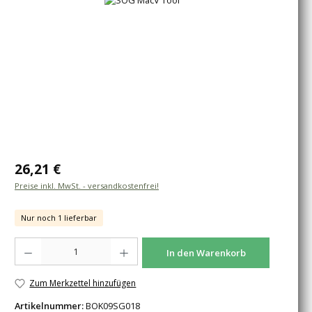
Regulärer Preis:
26,21 €
Preise inkl. MwSt. - versandkostenfrei!
Nur noch 1 lieferbar
Produkt Anzahl: Gib den gewünschten Wert ein oder benutze die Schaltfläche
In den Warenkorb
Zum Merkzettel hinzufügen
Artikelnummer:
BOK09SG018