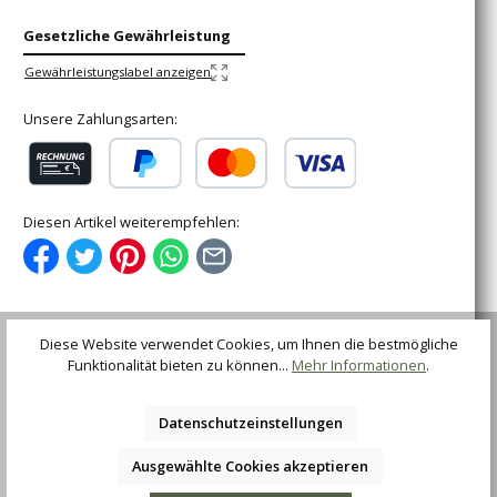
Gesetzliche Gewährleistung
Gewährleistungslabel anzeigen
Unsere Zahlungsarten:
Rechnung (für gewerbliche Kunden)
PayPal
Kredit- oder Debitkarte
Diesen Artikel weiterempfehlen:
Diese Website verwendet Cookies, um Ihnen die bestmögliche
Funktionalität bieten zu können...
Mehr Informationen
.
Beschreibung
Benannt nach dem Wappen der Einheit, auf die sich der
Markenname SOG begründet, bietet das MacV Tool ein
Datenschutzeinstellungen
Dutzend Werkzeuge,…
Mehr
Ausgewählte Cookies akzeptieren
Bewertungen