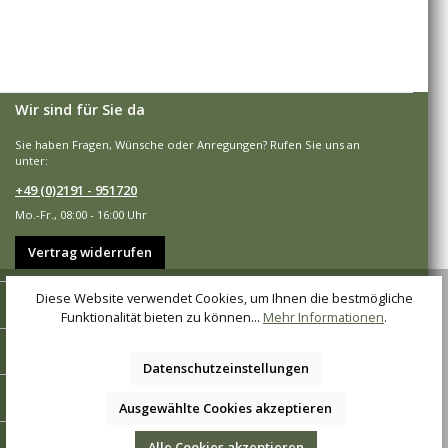
Wir sind für Sie da
Sie haben Fragen, Wünsche oder Anregungen? Rufen Sie uns an
unter:
+49 (0)2191 - 951720
Mo.-Fr., 08:00 - 16:00 Uhr
Vertrag widerrufen
Diese Website verwendet Cookies, um Ihnen die bestmögliche
Shop-Service
Funktionalität bieten zu können...
Mehr Informationen
.
Informationen
Datenschutzeinstellungen
Zahlungsarten
Ausgewählte Cookies akzeptieren
Versandarten
Alle Cookies akzeptieren