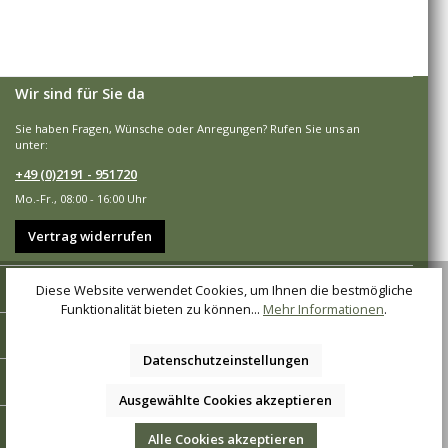
Wir sind für Sie da
Sie haben Fragen, Wünsche oder Anregungen? Rufen Sie uns an
unter:
+49 (0)2191 - 951720
Mo.-Fr., 08:00 - 16:00 Uhr
Vertrag widerrufen
Shop-Service
Diese Website verwendet Cookies, um Ihnen die bestmögliche
Funktionalität bieten zu können...
Mehr Informationen
.
Informationen
Datenschutzeinstellungen
Zahlungsarten
Ausgewählte Cookies akzeptieren
Versandarten
Alle Cookies akzeptieren