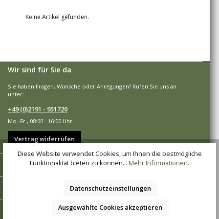
Keine Artikel gefunden.
Wir sind für Sie da
Sie haben Fragen, Wünsche oder Anregungen? Rufen Sie uns an
unter:
+49 (0)2191 - 951720
Mo.-Fr., 08:00 - 16:00 Uhr
Vertrag widerrufen
Diese Website verwendet Cookies, um Ihnen die bestmögliche
Shop-Service
Funktionalität bieten zu können...
Mehr Informationen
.
Informationen
Datenschutzeinstellungen
Ausgewählte Cookies akzeptieren
Zahlungsarten