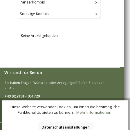
Panzerkombis
Sonstige Kombis
Keine Artikel gefunden.
Wir sind für Sie da
Sie haben Fragen, Wünsche oder Anregungen? Rufen Sie uns an
unter:
+49 (0)2191 - 951720
Mo.-Fr., 08:00 - 16:00 Uhr
Diese Website verwendet Cookies, um Ihnen die bestmögliche
Funktionalität bieten zu können...
Mehr Informationen
.
Vertrag widerrufen
Datenschutzeinstellungen
Shop-Service