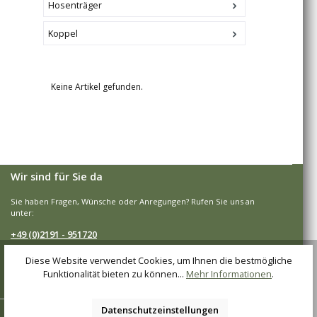
Hosenträger
Koppel
Keine Artikel gefunden.
Wir sind für Sie da
Sie haben Fragen, Wünsche oder Anregungen? Rufen Sie uns an
unter:
+49 (0)2191 - 951720
Mo.-Fr., 08:00 - 16:00 Uhr
Diese Website verwendet Cookies, um Ihnen die bestmögliche
Funktionalität bieten zu können...
Mehr Informationen
.
Vertrag widerrufen
Datenschutzeinstellungen
Shop-Service