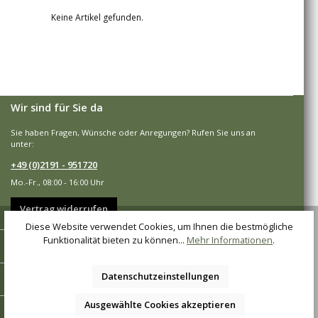
Keine Artikel gefunden.
Wir sind für Sie da
Sie haben Fragen, Wünsche oder Anregungen? Rufen Sie uns an
unter:
+49 (0)2191 - 951720
Mo.-Fr., 08:00 - 16:00 Uhr
Vertrag widerrufen
Diese Website verwendet Cookies, um Ihnen die bestmögliche
Funktionalität bieten zu können...
Mehr Informationen
.
Shop-Service
Informationen
Datenschutzeinstellungen
Ausgewählte Cookies akzeptieren
Zahlungsarten