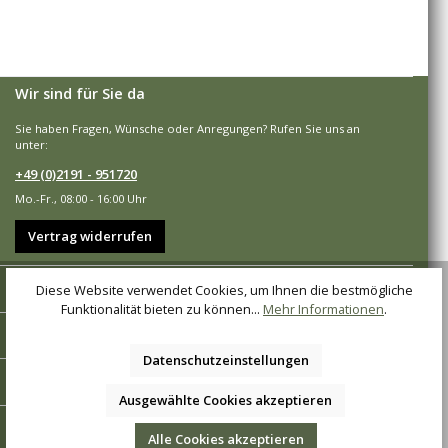
Wir sind für Sie da
Sie haben Fragen, Wünsche oder Anregungen? Rufen Sie uns an
unter:
+49 (0)2191 - 951720
Mo.-Fr., 08:00 - 16:00 Uhr
Vertrag widerrufen
Shop-Service
Diese Website verwendet Cookies, um Ihnen die bestmögliche
Funktionalität bieten zu können...
Mehr Informationen
.
Informationen
Datenschutzeinstellungen
Zahlungsarten
Ausgewählte Cookies akzeptieren
Versandarten
Alle Cookies akzeptieren