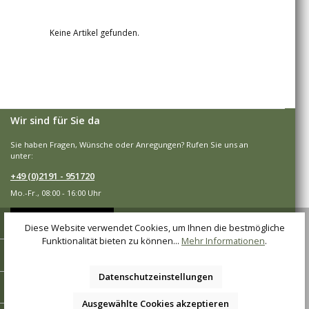
Keine Artikel gefunden.
Wir sind für Sie da
Sie haben Fragen, Wünsche oder Anregungen? Rufen Sie uns an
unter:
+49 (0)2191 - 951720
Mo.-Fr., 08:00 - 16:00 Uhr
Vertrag widerrufen
Diese Website verwendet Cookies, um Ihnen die bestmögliche
Funktionalität bieten zu können...
Mehr Informationen
.
Shop-Service
Datenschutzeinstellungen
Informationen
Ausgewählte Cookies akzeptieren