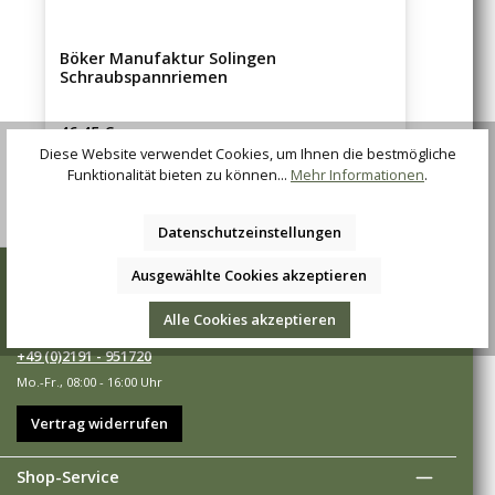
Böker Manufaktur Solingen
Schraubspannriemen
Regulärer Preis:
46,45 €
Diese Website verwendet Cookies, um Ihnen die bestmögliche
Funktionalität bieten zu können...
Mehr Informationen
.
Datenschutzeinstellungen
Wir sind für Sie da
Ausgewählte Cookies akzeptieren
Sie haben Fragen, Wünsche oder Anregungen? Rufen Sie uns an
Alle Cookies akzeptieren
unter:
+49 (0)2191 - 951720
Mo.-Fr., 08:00 - 16:00 Uhr
Vertrag widerrufen
Shop-Service