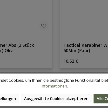
ner Abs (2 Stück
Tactical Karabiner 
r) Oliv
60Mm (Paar)
rer Preis:
Regulärer Preis:
10,52 €
det Cookies, um Ihnen die bestmögliche Funktionalität bie
Informationen
.
ellungen
Ausgewählte Cookies akzeptieren
Alle 