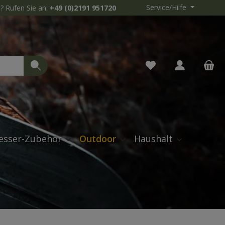
Service/Hilfe
? Rufen Sie an:
+49 (0)2191 951720
Du hast 0 Produkte 
esser-Zubehör
Outdoor
Haushalt