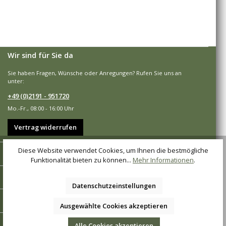
Wir sind für Sie da
Sie haben Fragen, Wünsche oder Anregungen? Rufen Sie uns an
unter:
+49 (0)2191 - 951720
Mo.-Fr., 08:00 - 16:00 Uhr
Vertrag widerrufen
Diese Website verwendet Cookies, um Ihnen die bestmögliche
Shop-Service
Funktionalität bieten zu können...
Mehr Informationen
.
Informationen
Datenschutzeinstellungen
Zahlungsarten
Ausgewählte Cookies akzeptieren
Versandarten
Alle Cookies akzeptieren