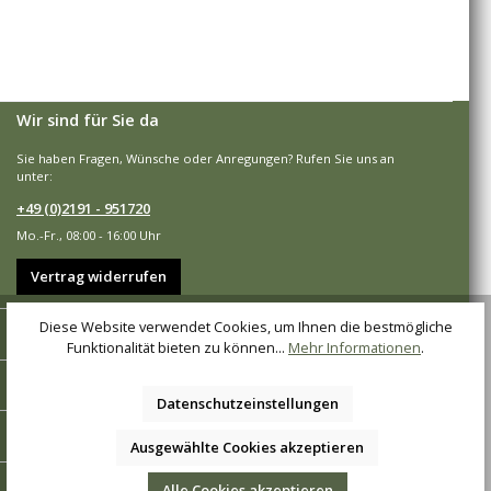
Wir sind für Sie da
Sie haben Fragen, Wünsche oder Anregungen? Rufen Sie uns an
unter:
+49 (0)2191 - 951720
Mo.-Fr., 08:00 - 16:00 Uhr
Vertrag widerrufen
Diese Website verwendet Cookies, um Ihnen die bestmögliche
Shop-Service
Funktionalität bieten zu können...
Mehr Informationen
.
Informationen
Datenschutzeinstellungen
Zahlungsarten
Ausgewählte Cookies akzeptieren
Versandarten
Alle Cookies akzeptieren