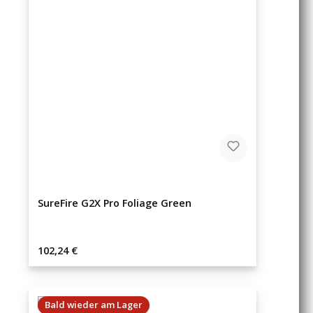
SureFire G2X Pro Foliage Green
Regulärer Preis:
102,24 €
Bald wieder am Lager