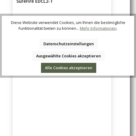
SureFire EDCL2-T
Regulärer Preis:
225,05 €
Diese Website verwendet Cookies, um Ihnen die bestmögliche
Funktionalität bieten zu können...
Mehr Informationen
.
Datenschutzeinstellungen
Bald wieder am Lager
Ausgewählte Cookies akzeptieren
Alle Cookies akzeptieren