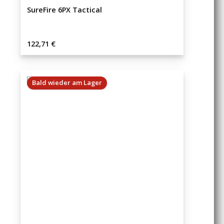
SureFire 6PX Tactical
Regulärer Preis:
122,71 €
Bald wieder am Lager