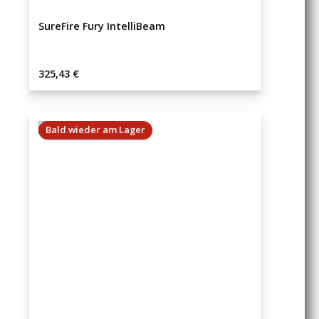
SureFire Fury IntelliBeam
Regulärer Preis:
325,43 €
Bald wieder am Lager