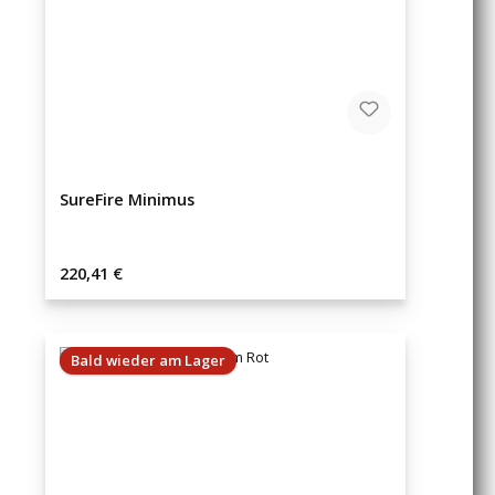
SureFire Minimus
Regulärer Preis:
220,41 €
Bald wieder am Lager