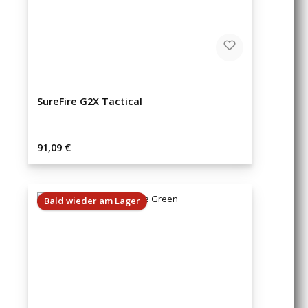
SureFire G2X Tactical
Regulärer Preis:
91,09 €
Bald wieder am Lager