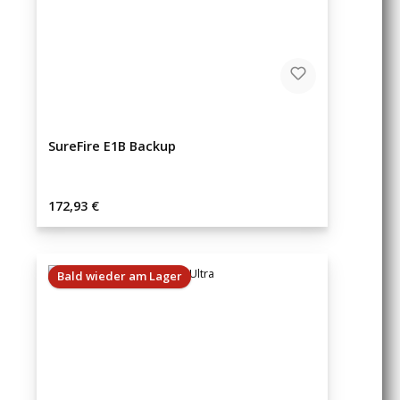
SureFire E1B Backup
Regulärer Preis:
172,93 €
Bald wieder am Lager