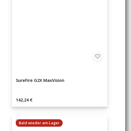
SureFire G2X MaxVision
Regulärer Preis:
142,24 €
Bald wieder am Lager