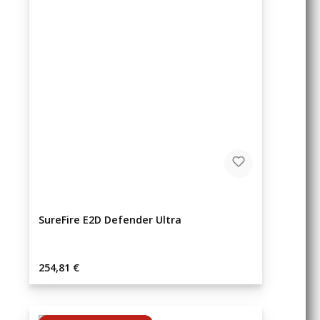
SureFire E2D Defender Ultra
Regulärer Preis:
254,81 €