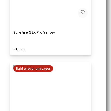
SureFire G2X Pro Yellow
Regulärer Preis:
91,09 €
Bald wieder am Lager