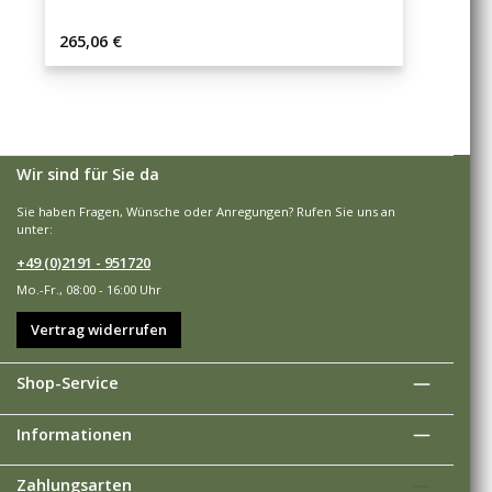
Regulärer Preis:
265,06 €
Wir sind für Sie da
Sie haben Fragen, Wünsche oder Anregungen? Rufen Sie uns an
unter:
+49 (0)2191 - 951720
Mo.-Fr., 08:00 - 16:00 Uhr
Vertrag widerrufen
Shop-Service
Informationen
Zahlungsarten