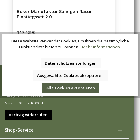
Böker Manufaktur Solingen Rasur-
Einstiegsset 2.0
Regulärer Preis:
117,13 €
Diese Website verwendet Cookies, um Ihnen die bestmögliche
Funktionalität bieten zu können...
Mehr Informationen
.
Datenschutzeinstellungen
Wir sind für Sie da
Ausgewählte Cookies akzeptieren
Sie haben Fragen, Wünsche oder Anregungen? Rufen Sie uns an
unter:
Alle Cookies akzeptieren
+49 (0)2191 - 951720
Mo.-Fr., 08:00 - 16:00 Uhr
Vertrag widerrufen
Shop-Service