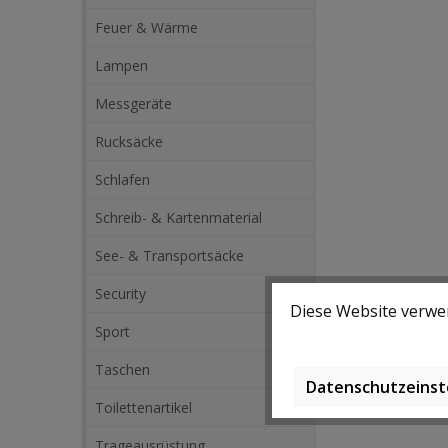
Feuer & Wärme
Lampen
Messgeräte
Rucksäcke
Schlafen
Schreib- & Kartenmaterial
See- & Transportsäcke
Security
Diese Website verwen
Sport
Taschen
Datenschutzeinst
Toilettenartikel
Trageausrüstung