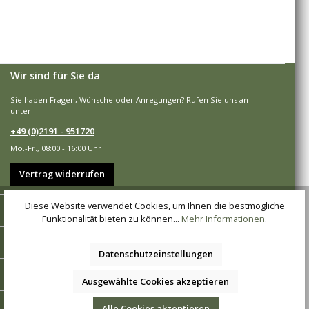
Wir sind für Sie da
Sie haben Fragen, Wünsche oder Anregungen? Rufen Sie uns an
unter:
+49 (0)2191 - 951720
Mo.-Fr., 08:00 - 16:00 Uhr
Vertrag widerrufen
Diese Website verwendet Cookies, um Ihnen die bestmögliche
Shop-Service
Funktionalität bieten zu können...
Mehr Informationen
.
Informationen
Datenschutzeinstellungen
Zahlungsarten
Ausgewählte Cookies akzeptieren
Versandarten
Alle Cookies akzeptieren