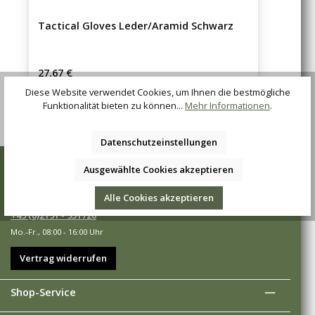
Tactical Gloves Leder/Aramid Schwarz
Regulärer Preis:
27,67 €
Diese Website verwendet Cookies, um Ihnen die bestmögliche
Funktionalität bieten zu können...
Mehr Informationen
.
Datenschutzeinstellungen
Wir sind für Sie da
Ausgewählte Cookies akzeptieren
Sie haben Fragen, Wünsche oder Anregungen? Rufen Sie uns an
unter:
Alle Cookies akzeptieren
+49 (0)2191 - 951720
Mo.-Fr., 08:00 - 16:00 Uhr
Vertrag widerrufen
Shop-Service