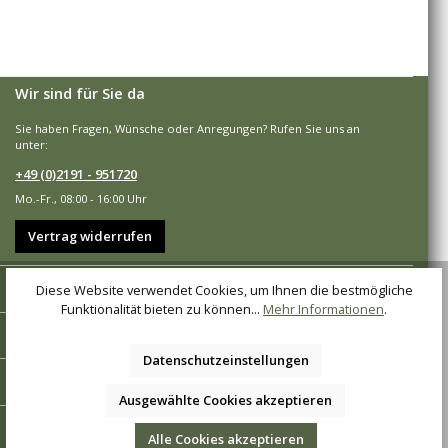
Wir sind für Sie da
Sie haben Fragen, Wünsche oder Anregungen? Rufen Sie uns an
unter:
+49 (0)2191 - 951720
Mo.-Fr., 08:00 - 16:00 Uhr
Vertrag widerrufen
Shop-Service
Diese Website verwendet Cookies, um Ihnen die bestmögliche
Funktionalität bieten zu können...
Mehr Informationen
.
Informationen
Datenschutzeinstellungen
Zahlungsarten
Ausgewählte Cookies akzeptieren
Versandarten
Alle Cookies akzeptieren