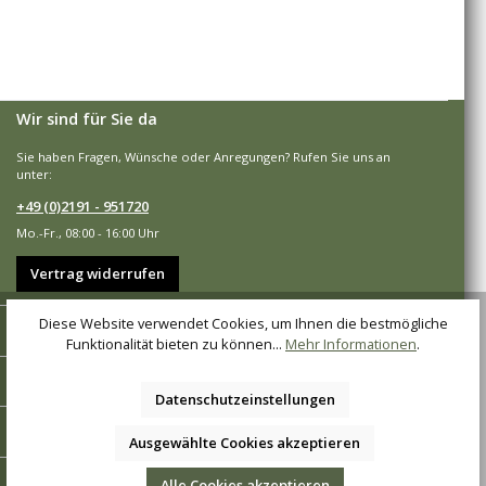
Wir sind für Sie da
Sie haben Fragen, Wünsche oder Anregungen? Rufen Sie uns an
unter:
+49 (0)2191 - 951720
Mo.-Fr., 08:00 - 16:00 Uhr
Vertrag widerrufen
Diese Website verwendet Cookies, um Ihnen die bestmögliche
Shop-Service
Funktionalität bieten zu können...
Mehr Informationen
.
Informationen
Datenschutzeinstellungen
Zahlungsarten
Ausgewählte Cookies akzeptieren
Versandarten
Alle Cookies akzeptieren