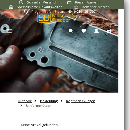
Schneller Versand
Riesen-Auswahl
Zum Hauptinhalt springen
Spezialisierte Einkaufswelten
Bekannte Marken
Fragen? Rufen Sie an:
+49 (0)2191 951720
Du hast 0 Produkte auf
Outdoor
Bekleidung
Kopfbedeckungen
Uniformmützen
Keine Artikel gefunden.