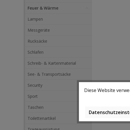
Feuer & Wärme
Lampen
Messgeräte
Rucksäcke
Schlafen
Schreib- & Kartenmaterial
See- & Transportsäcke
Security
Diese Website verwen
Sport
Taschen
Datenschutzeinst
Toilettenartikel
Trageausrüstung