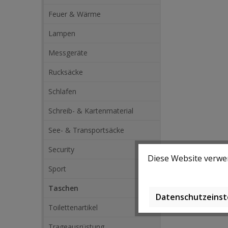
Feuer & Wärme
Lampen
Messgeräte
Rucksäcke
Schlafen
Schreib- & Kartenmaterial
See- & Transportsäcke
Security
Diese Website verwen
Sport
Taschen
Datenschutzeinst
Toilettenartikel
Trageausrüstung