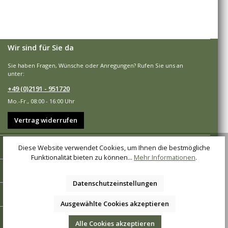
Wir sind für Sie da
Sie haben Fragen, Wünsche oder Anregungen? Rufen Sie uns an
unter:
+49 (0)2191 - 951720
Mo.-Fr., 08:00 - 16:00 Uhr
Vertrag widerrufen
Shop-Service
Diese Website verwendet Cookies, um Ihnen die bestmögliche
Funktionalität bieten zu können...
Mehr Informationen
.
Informationen
Datenschutzeinstellungen
Zahlungsarten
Ausgewählte Cookies akzeptieren
Versandarten
Alle Cookies akzeptieren