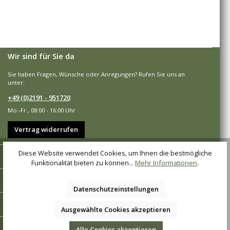
Wir sind für Sie da
Sie haben Fragen, Wünsche oder Anregungen? Rufen Sie uns an
unter:
+49 (0)2191 - 951720
Mo.-Fr., 08:00 - 16:00 Uhr
Vertrag widerrufen
Diese Website verwendet Cookies, um Ihnen die bestmögliche
Shop-Service
Funktionalität bieten zu können...
Mehr Informationen
.
Informationen
Datenschutzeinstellungen
Zahlungsarten
Ausgewählte Cookies akzeptieren
Versandarten
Alle Cookies akzeptieren