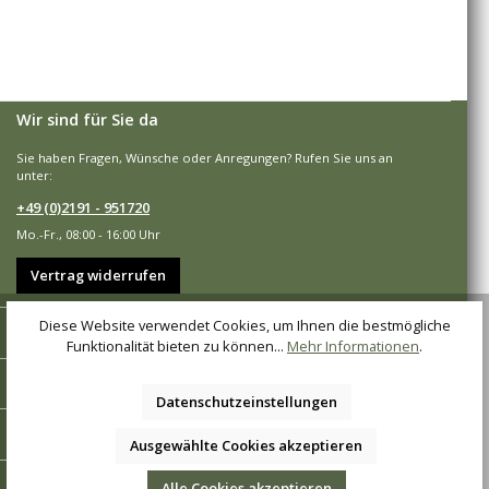
Wir sind für Sie da
Sie haben Fragen, Wünsche oder Anregungen? Rufen Sie uns an
unter:
+49 (0)2191 - 951720
Mo.-Fr., 08:00 - 16:00 Uhr
Vertrag widerrufen
Diese Website verwendet Cookies, um Ihnen die bestmögliche
Shop-Service
Funktionalität bieten zu können...
Mehr Informationen
.
Informationen
Datenschutzeinstellungen
Zahlungsarten
Ausgewählte Cookies akzeptieren
Versandarten
Alle Cookies akzeptieren