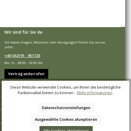
Wir sind für Sie da
Sie haben Fragen, Wünsche oder Anregungen? Rufen Sie uns an
unter:
+49 (0)2191 - 951720
Mo.-Fr., 08:00 - 16:00 Uhr
Vertrag widerrufen
Diese Website verwendet Cookies, um Ihnen die bestmögliche
Shop-Service
Funktionalität bieten zu können...
Mehr Informationen
.
Informationen
Datenschutzeinstellungen
Zahlungsarten
Ausgewählte Cookies akzeptieren
Versandarten
Alle Cookies akzeptieren