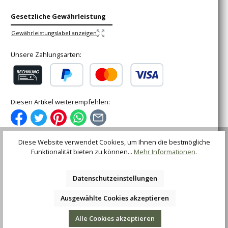
Gesetzliche Gewährleistung
Gewährleistungslabel anzeigen
Unsere Zahlungsarten:
Rechnung (für gewerbliche Kunden)
PayPal
Kredit- oder Debitkarte
Diesen Artikel weiterempfehlen:
Diese Website verwendet Cookies, um Ihnen die bestmögliche
Funktionalität bieten zu können...
Mehr Informationen
.
Beschreibung
Datenschutzeinstellungen
Ein traditionell französischer Zweihand-Folder im typisch
schlanken Laguiole-Design mit Backen aus rostfreiem
Ausgewählte Cookies akzeptieren
Stahl.Klingens…
Mehr
Alle Cookies akzeptieren
Bewertungen