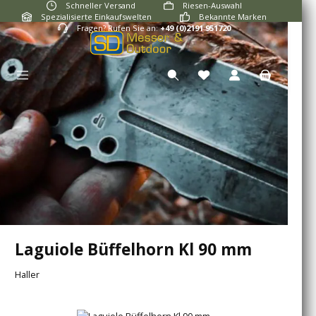
Schneller Versand
Riesen-Auswahl
Zum Hauptinhalt springen
Spezialisierte Einkaufswelten
Bekannte Marken
Fragen? Rufen Sie an:
+49 (0)2191 951720
Du hast 0 Produkte auf
Laguiole Büffelhorn Kl 90 mm
Haller
Bildergalerie überspringen