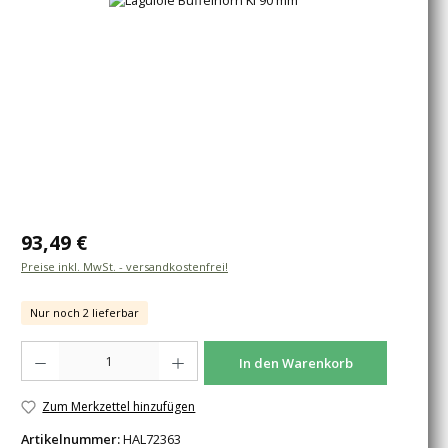
Regulärer Preis:
93,49 €
Preise inkl. MwSt. - versandkostenfrei!
Nur noch 2 lieferbar
Produkt Anzahl: Gib den gewünschten Wert ein oder benutze die Schaltfläche
In den Warenkorb
Zum Merkzettel hinzufügen
Artikelnummer:
HAL72363