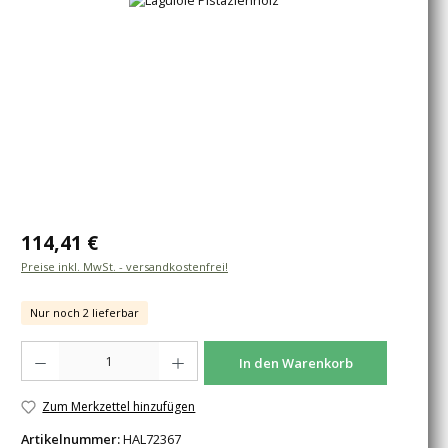
Regulärer Preis:
114,41 €
Preise inkl. MwSt. - versandkostenfrei!
Nur noch 2 lieferbar
Produkt Anzahl: Gib den gewünschten Wert ein oder benutze die Schaltfläche
In den Warenkorb
Zum Merkzettel hinzufügen
Artikelnummer:
HAL72367