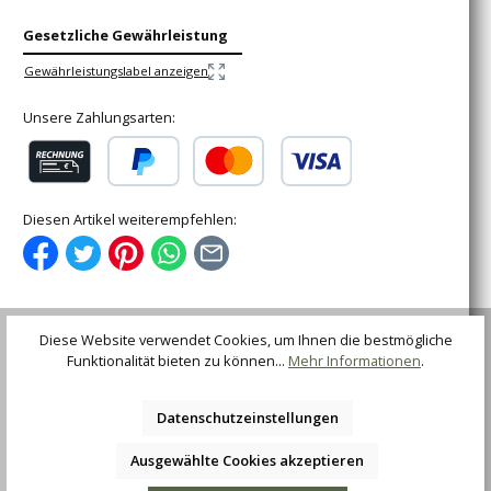
Gesetzliche Gewährleistung
Gewährleistungslabel anzeigen
Unsere Zahlungsarten:
Rechnung (für gewerbliche Kunden)
PayPal
Kredit- oder Debitkarte
Diesen Artikel weiterempfehlen:
Diese Website verwendet Cookies, um Ihnen die bestmögliche
Funktionalität bieten zu können...
Mehr Informationen
.
Beschreibung
Ein traditionell französischer Zweihand-Folder im typisch
schlanken Laguiole-Design mit handgeschmiedeter
Datenschutzeinstellungen
Feder und Biene.…
Mehr
Ausgewählte Cookies akzeptieren
Bewertungen