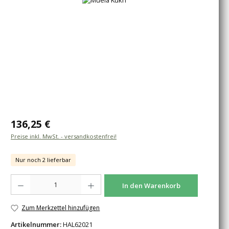
Regulärer Preis:
136,25 €
Preise inkl. MwSt. - versandkostenfrei!
Nur noch 2 lieferbar
Produkt Anzahl: Gib den gewünschten Wert ein oder benutze die Schaltfläche
In den Warenkorb
Zum Merkzettel hinzufügen
Artikelnummer:
HAL62021