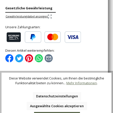
Gesetzliche Gewährleistung
Gewährleistungslabel anzeigen
Unsere Zahlungsarten:
Rechnung (für gewerbliche Kunden)
PayPal
Kredit- oder Debitkarte
Diesen Artikel weiterempfehlen:
Diese Website verwendet Cookies, um Ihnen die bestmögliche
Funktionalität bieten zu können...
Mehr Informationen
.
Beschreibung
Das Gurkhamesser ist bekannt durch die Gurkha-
Krieger, einer ehemaligen Spezialeinheit der britischen
Datenschutzeinstellungen
Armee in Indien. Ein h…
Mehr
Ausgewählte Cookies akzeptieren
Bewertungen