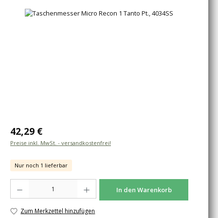
Bildergalerie überspringen
Regulärer Preis:
42,29 €
Preise inkl. MwSt. - versandkostenfrei!
Nur noch 1 lieferbar
Produkt Anzahl: Gib den gewünschten Wert ein oder benutze die Schaltfläche
In den Warenkorb
Zum Merkzettel hinzufügen