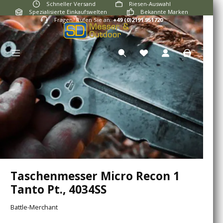
Schneller Versand
Riesen-Auswahl
Zum Hauptinhalt springen
Spezialisierte Einkaufswelten
Bekannte Marken
Fragen? Rufen Sie an:
+49 (0)2191 951720
Du hast 0 Produkte auf
Taschenmesser Micro Recon 1
Tanto Pt., 4034SS
Battle-Merchant