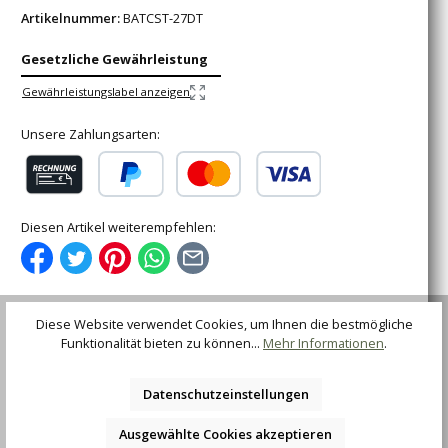
Artikelnummer:
BATCST-27DT
Gesetzliche Gewährleistung
Gewährleistungslabel anzeigen
Unsere Zahlungsarten:
Rechnung (für gewerbliche Kunden)
PayPal
Kredit- oder Debitkarte
Diesen Artikel weiterempfehlen:
Diese Website verwendet Cookies, um Ihnen die bestmögliche
Funktionalität bieten zu können...
Mehr Informationen
.
Beschreibung
Micro Recon 1® Tanto Point, Taschenmesser 2020er
Datenschutzeinstellungen
Modell mit Klinge aus Edelstahl 4034SS mit Stonewash-
Finish In den USA…
Mehr
Ausgewählte Cookies akzeptieren