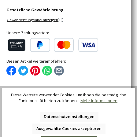
Gesetzliche Gewährleistung
Gewährleistungslabel anzeigen
Unsere Zahlungsarten:
Rechnung (für gewerbliche Kunden)
PayPal
Kredit- oder Debitkarte
Diesen Artikel weiterempfehlen:
Diese Website verwendet Cookies, um Ihnen die bestmögliche
Funktionalität bieten zu können...
Mehr Informationen
.
Beschreibung
Komplett aus 420 rostfreiem Stahl gefertigt, schwarz
beschichtet, am Griff mit zombiegrüner Kordel
Datenschutzeinstellungen
umwickelt.Klingenstahl: 4…
Mehr
Ausgewählte Cookies akzeptieren
Bewertungen