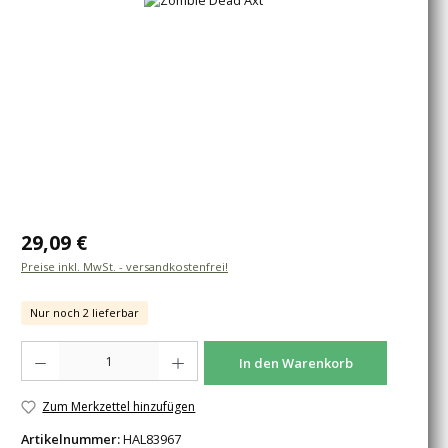
Regulärer Preis:
29,09 €
Preise inkl. MwSt. - versandkostenfrei!
Nur noch 2 lieferbar
Produkt Anzahl: Gib den gewünschten Wert ein oder benutze die Schaltfläche
In den Warenkorb
Zum Merkzettel hinzufügen
Artikelnummer:
HAL83967