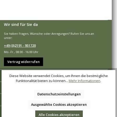
Wir sind für Sie da
Sie haben Fragen, Wünsche oder Anregungen? Rufen Sie uns an
unter:
+49 (0)2191 - 951720
Mo.-Fr., 08:00 - 16:00 Uhr
Vertrag widerrufen
Shop-Service
Diese Website verwendet Cookies, um Ihnen die bestmögliche
Funktionalität bieten zu können...
Mehr Informationen
.
Informationen
Datenschutzeinstellungen
Zahlungsarten
Ausgewählte Cookies akzeptieren
Versandarten
Alle Cookies akzeptieren